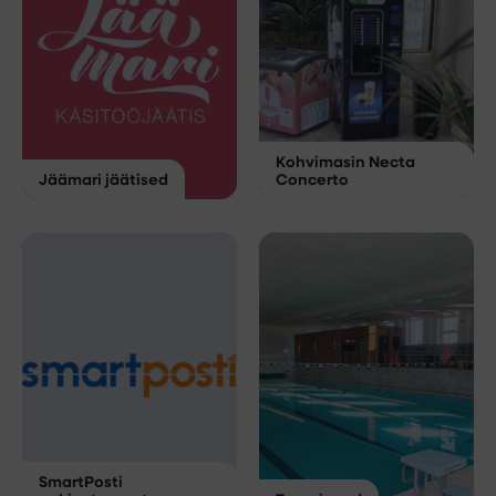
Kohvimasin Necta
Jäämari jäätised
Concerto
SmartPosti