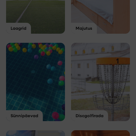
Laagrid
Majutus
Sünnipäevad
Discgolfirada