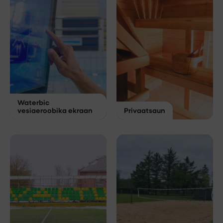
Waterbic
vesiaeroobika ekraan
Privaatsaun