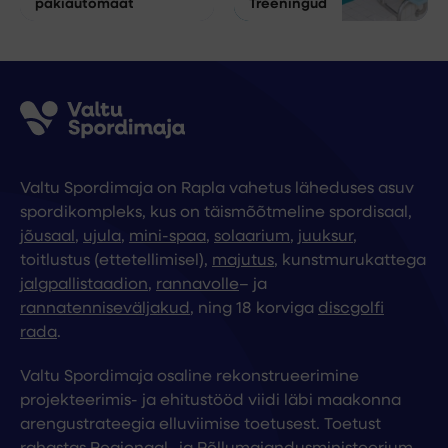
pakiautomaat
Treeningud
Valtu Spordimaja on Rapla vahetus läheduses asuv
spordikompleks, kus on täismõõtmeline spordisaal,
jõusaal
,
ujula
,
mini-spaa
,
solaarium
,
juuksur
,
toitlustus (ettetellimisel),
majutus
, kunstmurukattega
jalgpallistaadion
,
rannavolle
– ja
rannatenniseväljakud
, ning 18 korviga
discgolfi
rada
.
Valtu Spordimaja osaline rekonstrueerimine
projekteerimis- ja ehitustööd viidi läbi maakonna
arengustrateegia elluviimise toetusest. Toetust
rahastas Regionaal- ja Põllumajandusministeerium.