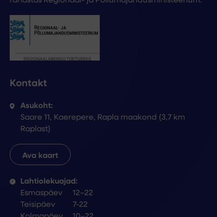
Kontakt
Asukoht:
Saare 11, Kaerepere, Rapla maakond (3,7 km
Raplast)
Ava kaart
Lahtiolekuajad:
Esmaspäev
12–22
Teisipäev
7-22
Kolmapäev
10–22