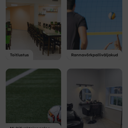
Toitlustus
Rannavõrkpalliväljakud