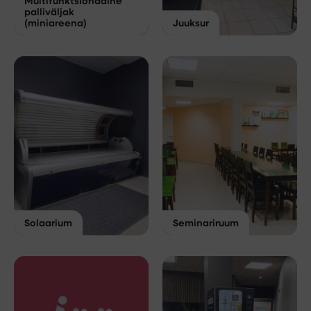
Multifunktsionaalne
palliväljak
(miniareena)
Juuksur
Solaarium
Seminariruum