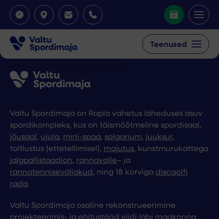
Teenused
Valtu Spordimaja on Rapla vahetus läheduses asuv
spordikompleks, kus on täismõõtmeline spordisaal,
jõusaal
,
ujula
,
mini-spaa
,
solaarium
,
juuksur
,
toitlustus (ettetellimisel),
majutus
, kunstmurukattega
jalgpallistaadion
,
rannavolle
– ja
rannatenniseväljakud
, ning 18 korviga
discgolfi
rada
.
Valtu Spordimaja osaline rekonstrueerimine
projekteerimis- ja ehitustööd viidi läbi maakonna